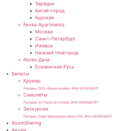
Зарядье
Китай-город
Курская
Norke Apartments
Москва
Санкт-Петербург
Ижевск
Нижний Новгород
Norke Дача
Есенинская Русь
Билеты
Круизы
Реклама. ООО «Круиз.онлайн». ИНН 6315008371
Самолёты
Реклама. Go Travel Un Limited. ИНН 9909520797
Экскурсии
Реклама. Flight Marketplace Admin FZE. ИНН 9909618947
RoomSharing
Акции