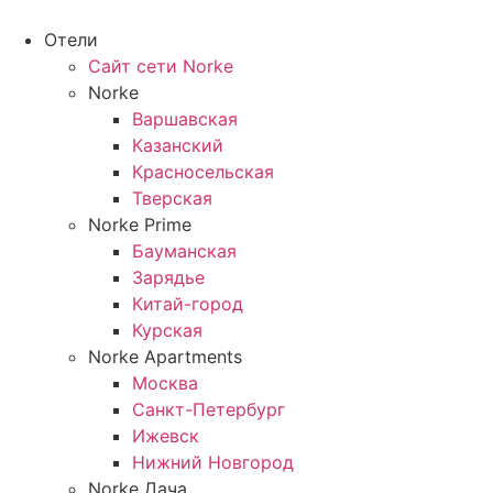
Перейти
к
Отели
содержимому
Сайт сети Norke
Norke
Варшавская
Казанский
Красносельская
Тверская
Norke Prime
Бауманская
Зарядье
Китай-город
Курская
Norke Apartments
Москва
Санкт-Петербург
Ижевск
Нижний Новгород
Norke Дача